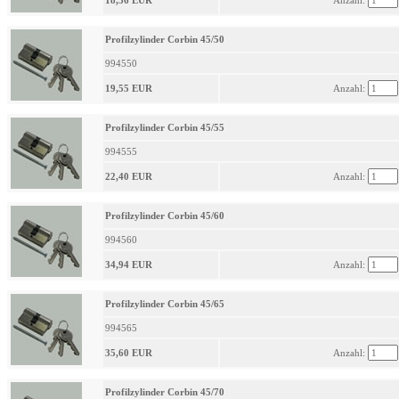
18,36 EUR
Anzahl:
Profilzylinder Corbin 45/50
994550
19,55 EUR
Anzahl:
Profilzylinder Corbin 45/55
994555
22,40 EUR
Anzahl:
Profilzylinder Corbin 45/60
994560
34,94 EUR
Anzahl:
Profilzylinder Corbin 45/65
994565
35,60 EUR
Anzahl:
Profilzylinder Corbin 45/70